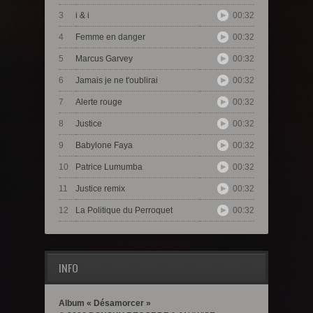
3
i & i
00:32
4
Femme en danger
00:32
5
Marcus Garvey
00:32
6
Jamais je ne t'oublirai
00:32
7
Alerte rouge
00:32
8
Justice
00:32
9
Babylone Faya
00:32
10
Patrice Lumumba
00:32
11
Justice remix
00:32
12
La Politique du Perroquet
00:32
INFO
Album « Désamorcer »