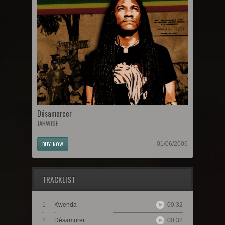
Désamorcer
JAHWISE
BUY NOW
01/06/2006
TRACKLIST
1
Kwenda
00:32
2
Désamorer
00:32